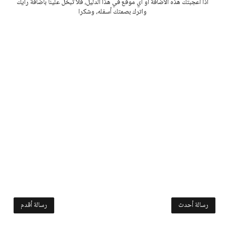
اذا اعجبتك هذه الاضافة أو اي موقع في هذا الدليل، فلا تبخل علينا باضافة رأيك
واترك بصمتك أسفله، وشكرا
رسالة أحدث
رسالة أقدم